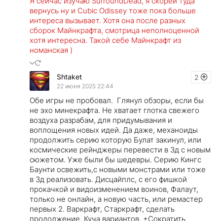
Я сейчас изучаю SurroundDead, я скорей туда
вернусь ну и Cubic Odissey тоже пока больше
интереса вызывает. Хотя она после разных
сборок Майнкрафта, смотрица неполноценной
хотя интересна. Такой себе Майнкрафт из
номанская )
Shtaket
2
22 июня 2025 22:44
Обе игры не пробовал. Глянул обзоры, если бы
не эхо минекрафта. Не хватает глотка свежего
воздуха разрабам, для придумывания и
воплощения новых идей. Да даже, механоиды
продолжить серию которую Булат закинул, или
космические рейнджеры перевести в 3д с новым
сюжетом. Уже были бы шедевры. Серию Кингс
Баунти освежить,с новыми монстрами или тоже
в 3д реализовать. Дисцайплс, с его фишкой
прокачкой и видоизменением воинов, Фалаут,
только не онлайн, а новую часть, или ремастер
первых 2. Варкрафт, Старкрафт, сделать
продолжение. Куча вариантов. +Сократить