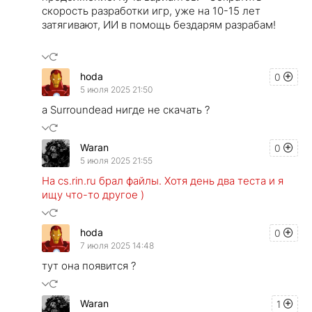
скорость разработки игр, уже на 10-15 лет
затягивают, ИИ в помощь бездарям разрабам!
hoda
0
5 июля 2025 21:50
а Surroundead нигде не скачать ?
Waran
0
5 июля 2025 21:55
На cs.rin.ru брал файлы. Хотя день два теста и я
ищу что-то другое )
hoda
0
7 июля 2025 14:48
тут она появится ?
Waran
1