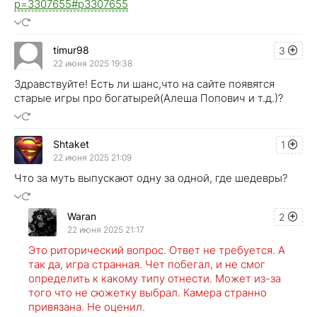
p=3307655#p3307655
timur98
3
22 июня 2025 19:38
Здравствуйте! Есть ли шанс,что на сайте появятся
старые игры про богатырей(Алеша Попович и т.д.)?
Shtaket
1
22 июня 2025 21:09
Что за муть выпускают одну за одной, где шедевры?
Waran
2
22 июня 2025 21:17
Это риторический вопрос. Ответ не требуется. А
так да, игра странная. Чет побегал, и не смог
определить к какому типу отнести. Может из-за
того что не сюжетку выбрал. Камера странно
привязана. Не оценил.