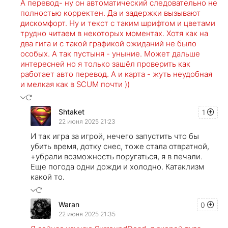
А перевод- ну он автоматический следовательно не
полностью корректен. Да и задержки вызывают
дискомфорт. Ну и текст с таким шрифтом и цветами
трудно читаем в некоторых моментах. Хотя как на
два гига и с такой графикой ожиданий не было
особых. А так пустыня - уныние. Может дальше
интересней но я только зашёл проверить как
работает авто перевод. А и карта - жуть неудобная
и мелкая как в SCUM почти ))
Shtaket
1
22 июня 2025 21:23
И так игра за игрой, нечего запустить что бы
убить время, дотку снес, тоже стала отвратной,
+убрали возможность поругаться, я в печали.
Еще погода одни дожди и холодно. Катаклизм
какой то.
Waran
0
22 июня 2025 21:35