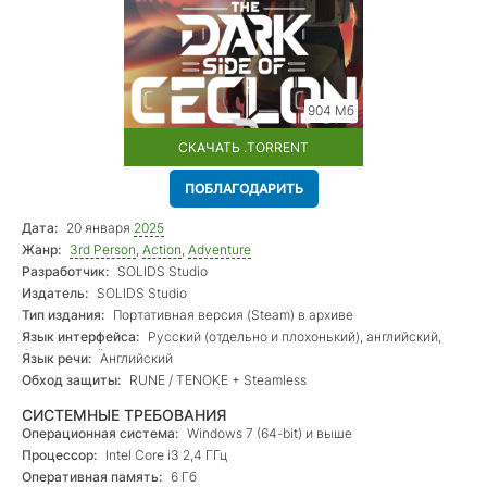
904 Мб
СКАЧАТЬ .TORRENT
ПОБЛАГОДАРИТЬ
Дата:
20 января
2025
Жанр:
3rd Person
,
Action
,
Adventure
Разработчик:
SOLIDS Studio
Издатель:
SOLIDS Studio
Тип издания:
Портативная версия (Steam) в архиве
Язык интерфейса:
Русский (отдельно и плохонький), английский,
французский
Язык речи:
Английский
Обход защиты:
RUNE / TENOKE + Steamless
СИСТЕМНЫЕ ТРЕБОВАНИЯ
Операционная система:
Windows 7 (64-bit) и выше
Процессор:
Intel Core i3 2,4 ГГц
Оперативная память:
6 Гб