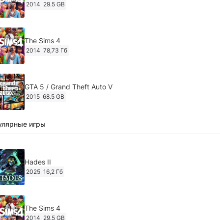
2014
29.5 GB
The Sims 4
2014
78,73 Гб
GTA 5 / Grand Theft Auto V
2015
68.5 GB
улярные игры
Ghost of Tsushima: Director's Cut v.1053.8.1023.1614
[RePack Decepticon] (2024)
2024
38.5 gb
Hades II
2025
16,2 Гб
Cyberpunk 2077
2020
49.4 GB
The Sims 4
2014
29.5 GB