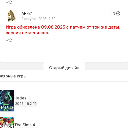
AR-81
0
9 августа 2025 17:52
Игра обновлена 09.08.2025 с патчем от той же даты,
версия не менялась.
Старый дизайн
улярные игры
Hades II
2025
16,2 Гб
The Sims 4