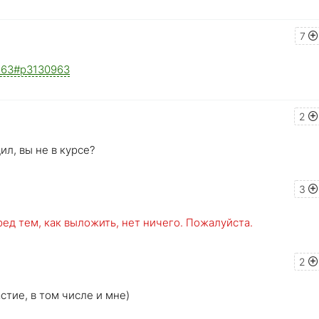
7
30963#p3130963
2
дил, вы не в курсе?
3
ред тем, как выложить, нет ничего. Пожалуйста.
2
стие, в том числе и мне)