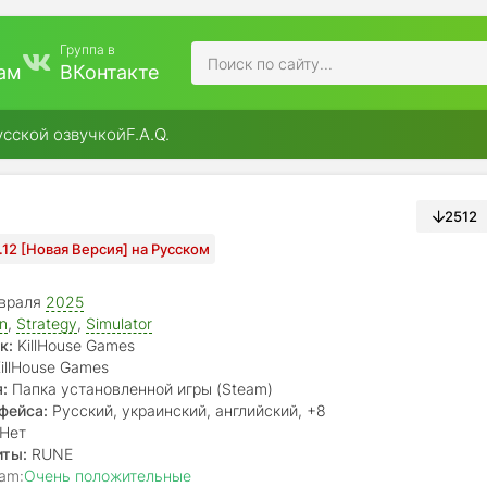
Группа в
ам
ВКонтакте
усской озвучкой
F.A.Q.
2512
1.12 [Новая Версия] на Русском
враля
2025
on
,
Strategy
,
Simulator
к:
KillHouse Games
illHouse Games
:
Папка установленной игры (Steam)
фейса:
Русский, украинский, английский, +8
Нет
иты:
RUNE
am:
Очень положительные