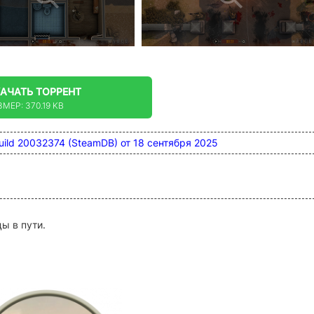
КАЧАТЬ
ТОРРЕНТ
МЕР: 370.19 KB
 build 20032374 (SteamDB) от 18 сентября
2025
ы в пути.