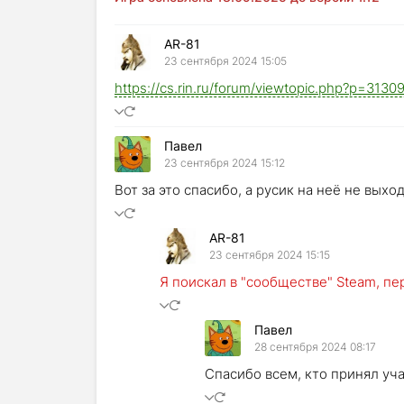
AR-81
23 сентября 2024 15:05
https://cs.rin.ru/forum/viewtopic.php?p=31
Павел
23 сентября 2024 15:12
Вот за это спасибо, а русик на неё не выхо
AR-81
23 сентября 2024 15:15
Я поискал в "сообществе" Steam, пе
Павел
28 сентября 2024 08:17
Спасибо всем, кто принял уча