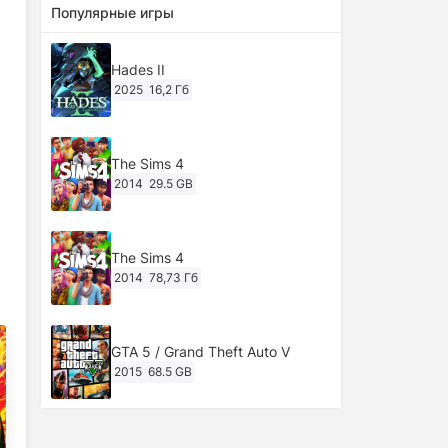
Популярные игры
Hades II
2025
16,2 Гб
The Sims 4
2014
29.5 GB
The Sims 4
2014
78,73 Гб
GTA 5 / Grand Theft Auto V
2015
68.5 GB
Ghost of Tsushima: Director's Cut