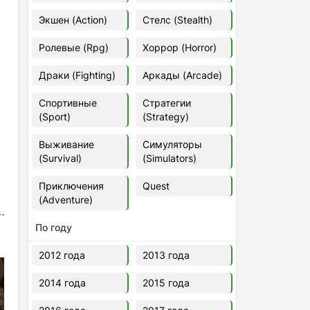
Euro Truck Simulator 2 v.1.60.1.7s
Экшен (Action)
Стелс (Stealth)
[Папка игры] (2012)
2012
37,77 Гб
Ролевые (Rpg)
Хоррор (Horror)
Драки (Fighting)
Аркады (Arcade)
Forza Horizon 5 v.688.044
[Папка игры] (2021)
Спортивные
Стратегии
2021
176,66 Гб
(Sport)
(Strategy)
Выживание
Симуляторы
V Rising
(Survival)
(Simulators)
2024
3.4 gb
Приключения
Quest
(Adventure)
По году
2012 года
2013 года
2014 года
2015 года