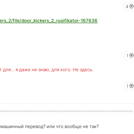
4
ers_2/file/door_kickers_2_rusifikator-167636
1
для... я даже не знаю, для кого. Не здесь.
1
? машинный перевод? или что вообще не так?