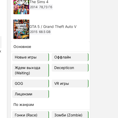
The Sims 4
2014
78,73 Гб
GTA 5 / Grand Theft Auto V
2015
68.5 GB
Основное
Ghost of Tsushima: Director's Cut
х
v.1053.8.1023.1614 [RePack
Новые игры
Оффлайн
Decepticon] (2024)
2024
38.5 gb
Ждем выхода
Decepticon
(Waiting)
Cyberpunk 2077
2020
49.4 GB
GOG
VR игры
Лицензии
Ghost of Tsushima: Director's Cut
v.1053.9.0623.1807 [Папка
По жанрам
игры] (2020-2024)
2020-2024
68,09 Гб
Гонки (Race)
Зомби (Zombie)