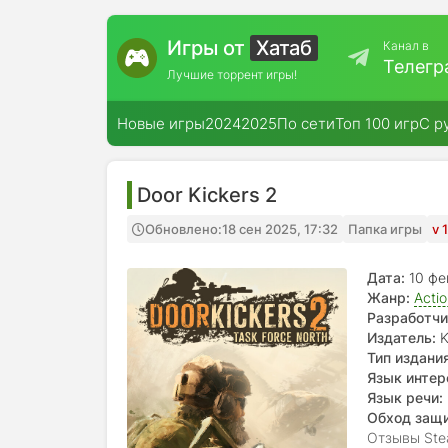
Игры от
Хатаб
Канал в
Телегр
Лучшие торрент игры!
Новые игры
2024
2025
По сети
Топ 100 игр
С р
Door Kickers 2
Обновлено:
18 сен 2025, 17:32
Папка игры
v 
Дата:
10 фе
Жанр:
Acti
Разработчи
Издатель:
K
Тип издания
Язык интер
Язык речи:
Обход защ
Отзывы Ste