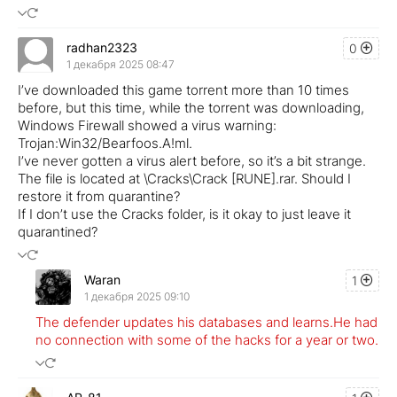
radhan2323
0
1 декабря 2025 08:47
I’ve downloaded this game torrent more than 10 times
before, but this time, while the torrent was downloading,
Windows Firewall showed a virus warning:
Trojan:Win32/Bearfoos.A!ml.
I’ve never gotten a virus alert before, so it’s a bit strange.
The file is located at \Cracks\Crack [RUNE].rar. Should I
restore it from quarantine?
If I don’t use the Cracks folder, is it okay to just leave it
quarantined?
Waran
1
1 декабря 2025 09:10
The defender updates his databases and learns.He had
no connection with some of the hacks for a year or two.