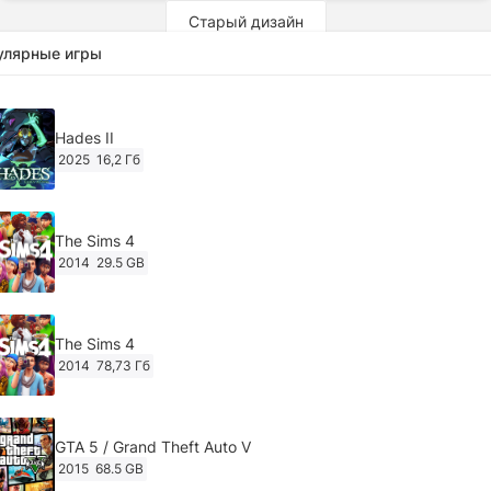
Старый дизайн
улярные игры
Hades II
2025
16,2 Гб
The Sims 4
2014
29.5 GB
The Sims 4
2014
78,73 Гб
GTA 5 / Grand Theft Auto V
2015
68.5 GB