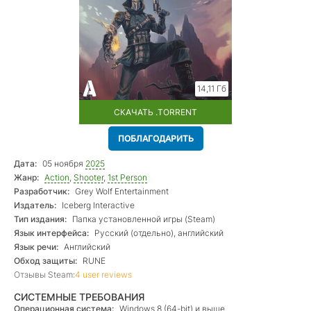
14,11 Гб
СКАЧАТЬ .TORRENT
ПОБЛАГОДАРИТЬ
Дата:
05 ноября
2025
Жанр:
Action
,
Shooter
,
1st Person
Разработчик:
Grey Wolf Entertainment
Издатель:
Iceberg Interactive
Тип издания:
Папка установленной игры (Steam)
Язык интерфейса:
Русский (отдельно), английский
Язык речи:
Английский
Обход защиты:
RUNE
Отзывы Steam:
4 user reviews
СИСТЕМНЫЕ ТРЕБОВАНИЯ
Операционная система:
Windows 8 (64-bit) и выше