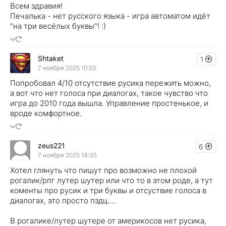
Всем здравия!
Печалька - нет русского языка - игра автоматом идёт
"на три весёлых буквы"! :)
Shtaket
1
7 ноября 2025 10:50
Попробовал 4/10 отсутствие русика пережить можно,
а вот что нет голоса при диалогах, такое чувство что
игра до 2010 года вышла. Управление простенькое, и
вроде комфортное.
zeus221
6
7 ноября 2025 14:35
Хотел глянуть что пишут про возможно не плохой
рогалик/рпг лутер шутер или что то в этом роде, а тут
коменты про русик и три буквы и отсуствие голоса в
диалогах, это просто пздц....
В рогалике/лутер шутере от америкосов нет русика,