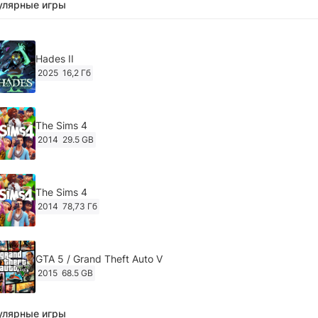
улярные игры
Hades II
2025
16,2 Гб
The Sims 4
2014
29.5 GB
The Sims 4
2014
78,73 Гб
GTA 5 / Grand Theft Auto V
2015
68.5 GB
улярные игры