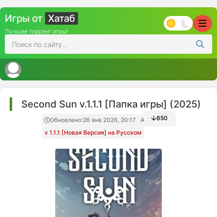
Игры от
Хатаб
Лучшие торрент игры!
Second Sun v.1.1.1 [Папка игры] (2025)
850
Обновлено:
26 янв 2026, 20:17
Архив игры
v 1.1.1 [Новая Версия] на Русском