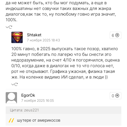
да не может быть, кто бы мог подумать, а еще в
индюшатины нет озвучки таких важных для жанра
диалогов,как так то, ну полюбому говно игра значит,
100%.
Shtaket
6
7 ноября 2025 18:43
100% гавно, в 2025 выпускать такое позор, хватило
20 минут побегать по лагерю что бы снести это
недоразумение, на счет 4/10 я погорячился, оценка
0/10, когда даже в диалогах не то что голоса нет,
рот не открывают. Графика ужасная, физика такая
же. На коленке видимо ИИ сделал, и в люди ))
EgorOk
0
7 ноября 2025 16:05
Цитата: zeus221
шутере от америкосов