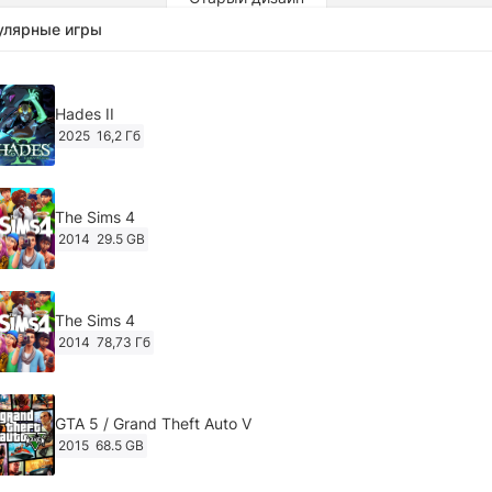
улярные игры
Hades II
2025
16,2 Гб
The Sims 4
2014
29.5 GB
The Sims 4
2014
78,73 Гб
GTA 5 / Grand Theft Auto V
2015
68.5 GB