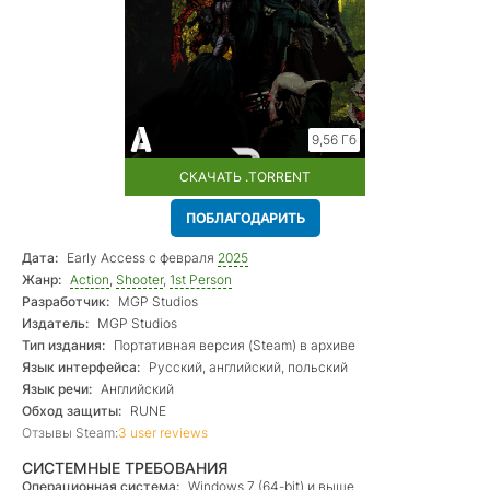
9,56 Гб
СКАЧАТЬ .TORRENT
ПОБЛАГОДАРИТЬ
Дата:
Early Access с февраля
2025
Жанр:
Action
,
Shooter
,
1st Person
Разработчик:
MGP Studios
Издатель:
MGP Studios
Тип издания:
Портативная версия (Steam) в архиве
Язык интерфейса:
Русский, английский, польский
Язык речи:
Английский
Обход защиты:
RUNE
Отзывы Steam:
3 user reviews
СИСТЕМНЫЕ ТРЕБОВАНИЯ
Операционная система:
Windows 7 (64-bit) и выше