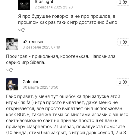
StasLight
3
2 февраля 2025 23:20
Я про будущее говорю, а не про прошлое, в
прошлом как раз таких игр достаточно было
u2freeuser
1
3 февраля 2025 07:19
Проиграл - прикольная, коротенькая. Напомнила
серию игр Siberia.
Galenion
2
30 марта 2025 13:50
Гайс привет, у меня тут ошибочка при запуске этой
игры (iris fall) игра просто вылетает, даже меню не
открывается, все просто вылетает был использован
кряк RUNE, такая же тема со многими играми с вашего
сайта(возможно сайт не причем просто я еблан) к
примеру blasphemos 2 l и isaaс, пожалуйста помогите
(10 винда, стим был закрыт, с игрой дарк соулс 1, 2 и 3