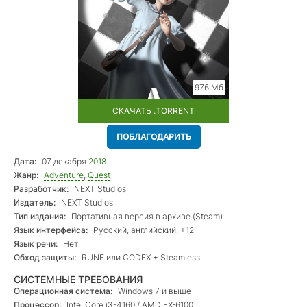
976 Мб
СКАЧАТЬ .TORRENT
ПОБЛАГОДАРИТЬ
Дата:
07 декабря
2018
Жанр:
Adventure
,
Quest
Разработчик:
NEXT Studios
Издатель:
NEXT Studios
Тип издания:
Портативная версия в архиве (Steam)
Язык интерфейса:
Русский, английский, +12
Язык речи:
Нет
Обход защиты:
RUNE или CODEX + Steamless
СИСТЕМНЫЕ ТРЕБОВАНИЯ
Операционная система:
Windows 7 и выше
Процессор:
Intel Core i3-4160 / AMD FX-6100