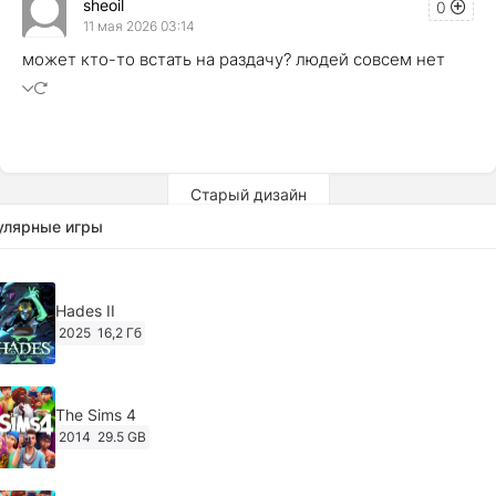
sheoil
0
11 мая 2026 03:14
может кто-то встать на раздачу? людей совсем нет
Старый дизайн
улярные игры
Hades II
2025
16,2 Гб
The Sims 4
2014
29.5 GB