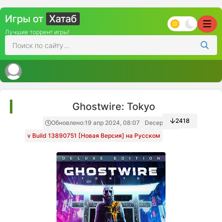
Игры от
Хатаб
Лучшие торрент игры!
Ghostwire: Tokyo
2418
Обновлено:
19 апр 2024, 08:07
Decepticon
v Build 13890751 [Новая Версия] на Русском