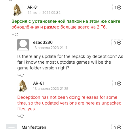
AR-81
1
24 июня 2022 09:32
Версия с установленной папкой на этом же сайте
обновлённая и размер больше всего на 2 Гб.
ezad3280
0
13 апреля 2023 21:11
Is there any update for the repack by decepticon? As
far I know the most uptodate games will be the
game folder version right?
AR-81
1
13 апреля 2023 21:25
Decepticon has not been doing releases for some
time, so the updated versions are here as unpacked
files, yes.
Manifestoren
0