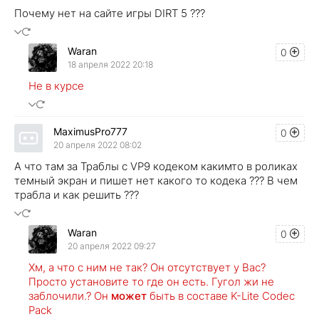
Почему нет на сайте игры DIRT 5 ???
Waran
0
18 апреля 2022 20:18
Не в курсе
MaximusPro777
0
20 апреля 2022 08:02
А что там за Траблы с VP9 кодеком какимто в роликах
темный экран и пишет нет какого то кодека ??? В чем
трабла и как решить ???
Waran
0
20 апреля 2022 09:27
Хм, а что с ним не так? Он отсутствует у Вас?
Просто установите то где он есть. Гугол жи не
заблочили.? Он
может
быть в составе K-Lite Codec
Pack