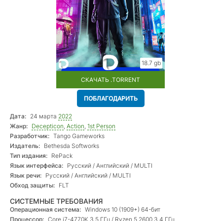
18.7 gb
СКАЧАТЬ .TORRENT
ПОБЛАГОДАРИТЬ
Дата:
24 марта
2022
Жанр:
Decepticon
,
Action
,
1st Person
Разработчик:
Tango Gameworks
Издатель:
Bethesda Softworks
Тип издания:
RePack
Язык интерфейса:
Русский / Английский / MULTI
Язык речи:
Русский / Английский / MULTI
Обход защиты:
FLT
СИСТЕМНЫЕ ТРЕБОВАНИЯ
Операционная система:
Windows 10 (1909+) 64-бит
Процессор:
Core i7-4770K 3.5 ГГц / Ryzen 5 2600 3.4 ГГц