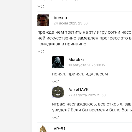
brescu
24 июля 2025 23:56
прежде чем тратить на эту игру сотни час
ней искусственно замедлен прогресс это в
гриндилок в принципе
Murokki
10 августа 2025 19:05
понял. принял. иду лесом
АлхиПАУК
27 августа 2025 21:50
играю наслаждаюсь, все открыл, зави
увидел? Если бы времени было боль
AR-81