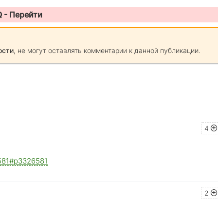
Q -
Перейти
ости
, не могут оставлять комментарии к данной публикации.
4
26581#p3326581
2