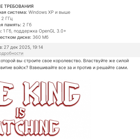
Е ТРЕБОВАНИЯ
ая система:
Windows XP и выше
2 ГГц
я память:
2 Гб
:
1 Гб, поддержка OpenGL 3.0+
естком диске:
360 Мб
о:
27 дек 2025, 19:14
подробности
которой вы строите свое королевство. Властвуйте же силой
витие войск? Взвешивайте все за и против и решайте сами.