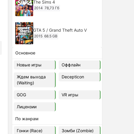
The Sims 4
2014
78,73 Гб
GTA 5 / Grand Theft Auto V
2015
68.5 GB
Основное
Ghost of Tsushima: Director's Cut
v.1053.8.1023.1614 [RePack
Новые игры
Оффлайн
Decepticon] (2024)
2024
38.5 gb
Ждем выхода
Decepticon
(Waiting)
Cyberpunk 2077
2020
49.4 GB
GOG
VR игры
Лицензии
Ghost of Tsushima: Director's Cut
v.1053.9.0623.1807 [Папка
По жанрам
игры] (2020-2024)
2020-2024
68,09 Гб
Гонки (Race)
Зомби (Zombie)