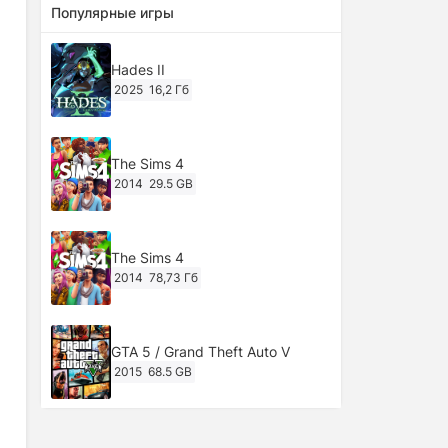
Популярные игры
Hades II
2025
16,2 Гб
The Sims 4
2014
29.5 GB
The Sims 4
2014
78,73 Гб
GTA 5 / Grand Theft Auto V
2015
68.5 GB
Ghost of Tsushima: Director's Cut