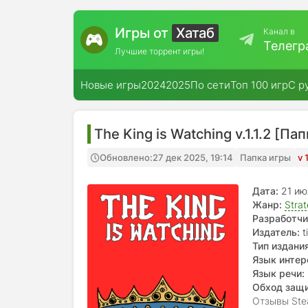
Игры от
Хатаб
Канал в
Телегр
Лучшие торрент игры!
Новые игры
2024
2025
По сети
Топ 100 игр
С р
The King is Watching v.1.1.2 [Па
Обновлено:
27 дек 2025, 19:14
Папка игры
v 
Дата:
21 и
Жанр:
Stra
Разработчи
Издатель:
t
Тип издания
Язык интер
испанский, 
Язык речи:
Обход защ
Отзывы Ste