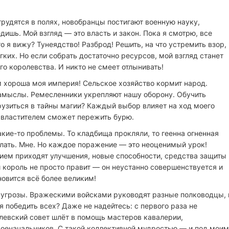
трудятся в полях, новобранцы постигают военную науку,
дишь. Мой взгляд — это власть и закон. Пока я смотрю, все
то я вижу? Тунеядство! Разброд! Решить, на что устремить взор,
ёгких. Но если собрать достаточно ресурсов, мой взгляд станет
о королевства. И никто не смеет отлынивать!
м хороша моя империя! Сельское хозяйство кормит народ.
амыслы. Ремесленники укрепляют нашу оборону. Обучить
рузиться в тайны магии? Каждый выбор влияет на ход моего
 властителем сможет пережить бурю.
кие-то проблемы. То кладбища прокляли, то геенна огненная
елать. Мне. Но каждое поражение — это неоценимый урок!
ием приходят улучшения, новые способности, средства защиты
 король не просто правит — он неустанно совершенствуется и
овится всё более великим!
 угрозы. Вражескими войсками руководят разные полководцы, 
я победить всех? Даже не надейтесь: с первого раза не
ролевский совет шлёт в помощь мастеров кавалерии,
оеначальников. С такой коллективной мудростью — и под моим