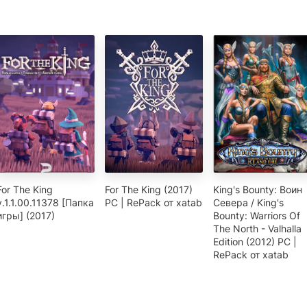
For The King
For The King (2017)
King's Bounty: Воин
v.1.1.00.11378 [Папка
PC | RePack от xatab
Севера / King's
игры] (2017)
Bounty: Warriors Of
The North - Valhalla
Edition (2012) PC |
RePack от xatab