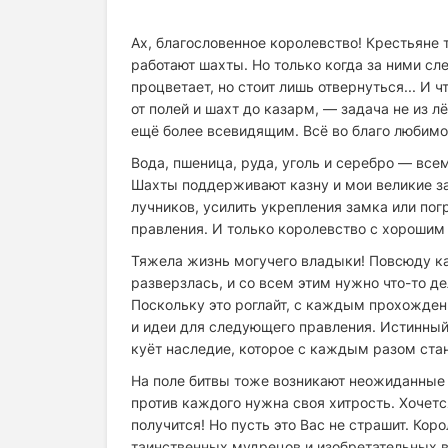
Ах, благословенное королевство! Крестьяне 
работают шахты. Но только когда за ними сле
процветает, но стоит лишь отвернуться... И ч
от полей и шахт до казарм, — задача не из л
ещё более всевидящим. Всё во благо любимог
Вода, пшеница, руда, уголь и серебро — все
Шахты поддерживают казну и мои великие з
лучников, усилить укрепления замка или пог
правления. И только королевство с хорошим
Тяжела жизнь могучего владыки! Повсюду ка
разверзлась, и со всем этим нужно что-то д
Поскольку это роглайт, с каждым прохожден
и идеи для следующего правления. Истинный
куёт наследие, которое с каждым разом стан
На поле битвы тоже возникают неожиданные
против каждого нужна своя хитрость. Хочетс
получится! Но пусть это Вас не страшит. Ко
таинственных мудрецов и изобретательных в