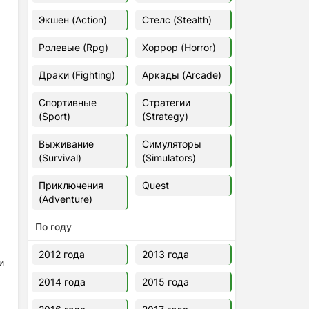
Euro Truck Simulator 2 v.1.60.1.7s
Экшен (Action)
Стелс (Stealth)
[Папка игры] (2012)
2012
37,77 Гб
Ролевые (Rpg)
Хоррор (Horror)
Драки (Fighting)
Аркады (Arcade)
Forza Horizon 5 v.688.044
[Папка игры] (2021)
Спортивные
Стратегии
2021
176,66 Гб
(Sport)
(Strategy)
Выживание
Симуляторы
V Rising
(Survival)
(Simulators)
2024
3.4 gb
Приключения
Quest
(Adventure)
По году
2012 года
2013 года
и
2014 года
2015 года