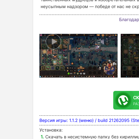
неусыпным надзором — победе от нас не ск
Благодарн
С
РА
Версия игры: 1.1.2 (меню) / build 21262095 (S
Установка:
Скачать в несистемную папку без кириллиц