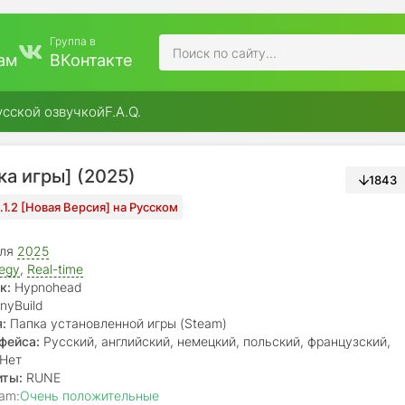
Группа в
ам
ВКонтакте
усской озвучкой
F.A.Q.
пка игры] (2025)
1843
1.1.2 [Новая Версия] на Русском
юля
2025
tegy
,
Real-time
к:
Hypnohead
inyBuild
:
Папка установленной игры (Steam)
фейса:
Русский, английский, немецкий, польский, французский,
португальский, японский, корейский, китайский
Нет
иты:
RUNE
am:
Очень положительные