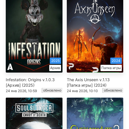
2025
2024
Архив
Папка игры
Infestation: Origins v.1.0.3
The Axis Unseen v.1.13
[Архив] (2025)
[Папка игры] (2024)
обновлено
обновлено
24 янв 2026, 10:59
24 янв 2026, 10:10