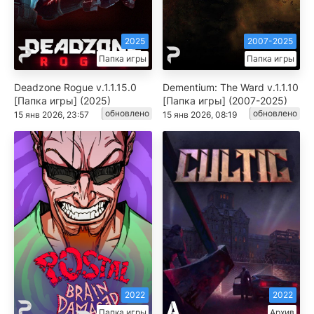
2025
2007-2025
Папка игры
Папка игры
Deadzone Rogue v.1.1.15.0
Dementium: The Ward v.1.1.10
[Папка игры] (2025)
[Папка игры] (2007-2025)
обновлено
обновлено
15 янв 2026, 23:57
15 янв 2026, 08:19
2022
2022
Папка игры
Архив