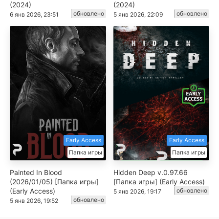
(2024)
(2024)
обновлено
обновлено
6 янв 2026, 23:51
5 янв 2026, 22:09
Early Access
Early Access
Папка игры
Папка игры
Painted In Blood
Hidden Deep v.0.97.66
(2026/01/05) [Папка игры]
[Папка игры] (Early Access)
(Early Access)
обновлено
5 янв 2026, 19:17
обновлено
5 янв 2026, 19:52