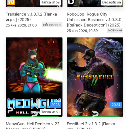
Папка игры
Decepticon
Transience v.1.0.7.2 [Папка
RoboCop: Rogue City -
игры] (2025)
Unfinished Business v.1.0.3.0
обновлено
[RePack Decepticon] (2025)
25 янв 2026, 21:00
новинка
25 янв 2026, 10:59
2026
2024
Папка игры
MeowGun: Hell Denizen v.22
Fossilfuel 2 v.1.3.2 [Папка