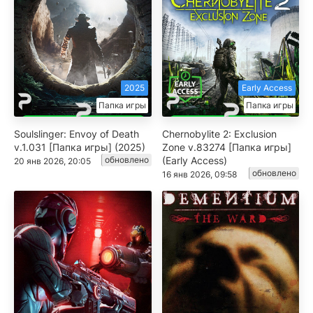
2025
Early Access
Папка игры
Папка игры
Soulslinger: Envoy of Death
Chernobylite 2: Exclusion
v.1.031 [Папка игры] (2025)
Zone v.83274 [Папка игры]
обновлено
(Early Access)
20 янв 2026, 20:05
обновлено
16 янв 2026, 09:58