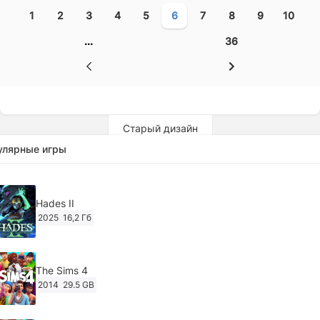
1
2
3
4
5
6
7
8
9
10
...
36
Старый дизайн
улярные игры
Hades II
2025
16,2 Гб
The Sims 4
2014
29.5 GB