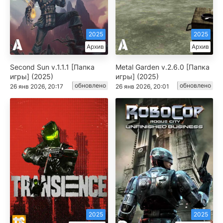
2025
2025
Архив
Архив
Second Sun v.1.1.1 [Папка
Metal Garden v.2.6.0 [Папка
игры] (2025)
игры] (2025)
обновлено
обновлено
26 янв 2026, 20:17
26 янв 2026, 20:01
2025
2025